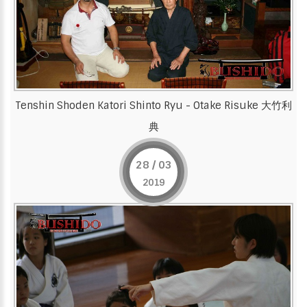
Tenshin Shoden Katori Shinto Ryu - Otake Risuke 大竹利
典
28 / 03
2019