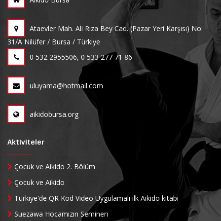
Ataevler Mah. Ali Rıza Bey Cad. (Pazar Yeri Karşısı) No:
31/A Nilüfer / Bursa / Türkiye
0 532 2955506, 0 533 277 71 86
uluyama@hotmail.com
aikidobursa.org
Aktiviteler
Çocuk ve Aikido 2. Bölüm
Çocuk ve Aikido
Türkiye'de QR Kod Video Uygulamalı ilk Aikido kitabı
Suezawa Hocamızın Semineri