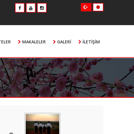
TELER
MAKALELER
GALERI
İLETIŞIM