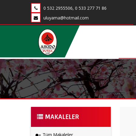
0 532 2955506, 0 533 277 71 86
uluyama@hotmail.com
MAKALELER
Tüm Makaleler