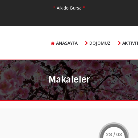
"
Aikido Bursa
"
ANASAYFA
DOJOMUZ
AKTIVI
Makaleler
28 / 03