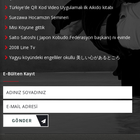
Türkiye'de QR Kod Video Uygulamalı ilk Aikido kitabı
Suezawa Hocamızın Semineri
Misi Köyüne gittik
Saito Satoshi ( Japon Kobudo Federasyon başkanı) nı evinde
ziyaret ettik
2008 Line Tv
Yagyu köyündeki engelliler okullu 美しい心があるところ
E-Bülten Kayıt
GÖNDER