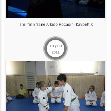
İzmir'in Efsane Aikido Hocasını Kaybettik
19 / 03
2011