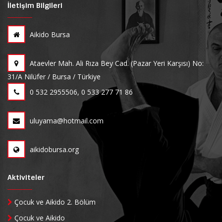
İletişim Bilgileri
Aikido Bursa
Ataevler Mah. Ali Rıza Bey Cad. (Pazar Yeri Karşısı) No:
31/A Nilüfer / Bursa / Türkiye
0 532 2955506, 0 533 277 71 86
uluyama@hotmail.com
aikidobursa.org
Aktiviteler
Çocuk ve Aikido 2. Bölüm
Çocuk ve Aikido