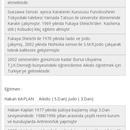
etmektedir.
Suezawa Sensei ayrıca Karatenin Kurucusu Funokoshinin
Tokyodaki talebesi Yamada Tatsuo ile üniversite döneminde
Karate çalışmıştır. 1969 yılında Fukaya Shinichi'den Kashima
stili ( Kobudo) kılıç eğitimi almıştır
Fukaya Shinichi ile 1970 yılında İaido ve Jodo
çalışmış, 2002 yılında Nishioka sensei ile S.M.R.Jodo çalışarak
teknik kalitesini geliştirmiştir.
2002 senesinden günümüze kadar Bursa Uluyama
T.J.K.Derneği bünyesindeki öğrencilerine Aikido öğretmek için
Türkiye'ye gelmektedir.
Eğitmen :
Hakan KAPLAN Aikido ( 5.Dan) Judo ( 3.Dan)
Hakan Kaplan 1977 yılında Judoya başlamış olup 3.Dan
seviyesindedir. 1988/1996 yılları arasında çeşitli resmi kurum
ve kuruluşlarda Antrenörlük yapmıştır