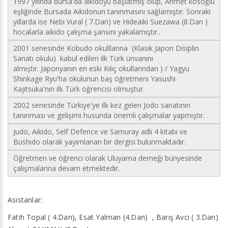
1997 yılında bursa'da aikidoyu başlatmış olup, Ahmet kösoğlu
eşliğinde Bursada Aikidonun tanınmasını sağlamıştır. Sonraki
yıllarda ise Nebi Vural ( 7.Dan) ve Hideaiki Suezawa (8.Dan )
hocalarla aikido çalışma şansını yakalamıştır..
2001 senesinde Kobudo okulllarına (Klasik Japon Disiplin
Sanatı okulu) kabul edilen ilk Türk ünvanını
almıştır. Japonyanın en eski Kılıç okullarından ) / Yagyu
Shinkage Ryu'ha okulunun baş öğretmeni Yasushi
Kajitsuka'nın ilk Türk öğrencisi olmuştur.
2002 senesinde Türkiye'ye ilk kez gelen Jodo sanatının
tanınması ve gelişimi husunda önemli çalışmalar yapmıştır.
Judo, Aikido, Self Defence ve Samuray adlı 4 kitabı ve
Bushido olarak yayımlanan bir dergisi bulunmaktadır.
Öğretmen ve öğrenci olarak Uluyama derneği bünyesinde
çalışmalarına devam etmektedir.
Asistanlar:
Fatih Topal ( 4.Dan), Esat Yalman (4.Dan) , Barış Avcı ( 3.Dan)