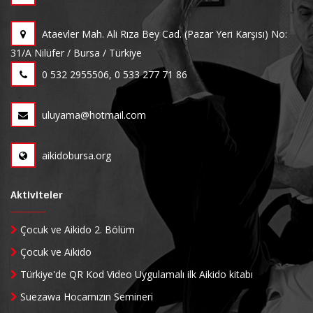
Ataevler Mah. Ali Rıza Bey Cad. (Pazar Yeri Karşısı) No:
31/A Nilüfer / Bursa / Türkiye
0 532 2955506, 0 533 277 71 86
uluyama@hotmail.com
aikidobursa.org
Aktiviteler
Çocuk ve Aikido 2. Bölüm
Çocuk ve Aikido
Türkiye'de QR Kod Video Uygulamalı ilk Aikido kitabı
Suezawa Hocamızın Semineri