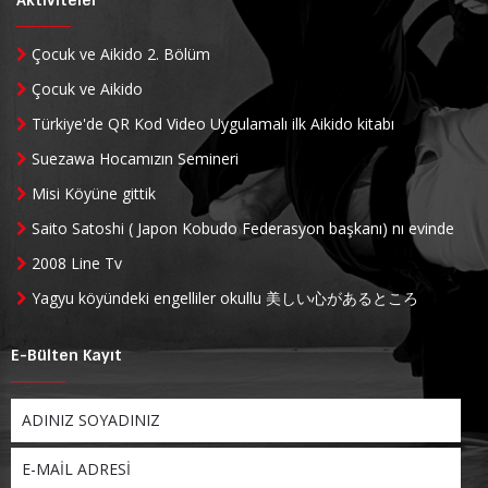
Aktiviteler
Çocuk ve Aikido 2. Bölüm
Çocuk ve Aikido
Türkiye'de QR Kod Video Uygulamalı ilk Aikido kitabı
Suezawa Hocamızın Semineri
Misi Köyüne gittik
Saito Satoshi ( Japon Kobudo Federasyon başkanı) nı evinde
ziyaret ettik
2008 Line Tv
Yagyu köyündeki engelliler okullu 美しい心があるところ
E-Bülten Kayıt