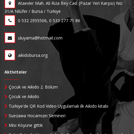
Ataevler Mah. Ali Rıza Bey Cad. (Pazar Yeri Karşısı) No:
31/A Nilüfer / Bursa / Türkiye
0 532 2955506, 0 533 277 71 86
uluyama@hotmail.com
aikidobursa.org
Aktiviteler
Çocuk ve Aikido 2. Bölüm
Çocuk ve Aikido
Türkiye'de QR Kod Video Uygulamalı ilk Aikido kitabı
Suezawa Hocamızın Semineri
Misi Köyüne gittik