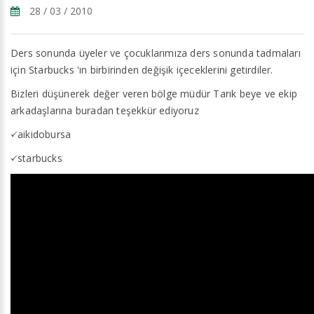
28 / 03 / 2010
Ders sonunda üyeler ve çocuklarımıza ders sonunda tadmaları
için Starbucks 'ın birbirinden değişik içeceklerini getirdiler.
Bizleri düşünerek değer veren bölge müdür Tarık beye ve ekip
arkadaşlarına buradan teşekkür ediyoruz
aikidobursa
starbucks