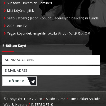
Suezawa Hocamızın Semineri
Misi Köyüne gittik
Saito Satoshi ( Japon Kobudo Federasyon başkanı) nı evinde
ziyaret ettik
2008 Line Tv
Yagyu köyündeki engelliler okullu 美しい心があるところ
E-Bülten Kayıt
GÖNDER
© Copyright 1996 / 2026
/
Aikido Bursa
/
Tüm Hakları Saklıdır
Web & Hosting
/
INTERSOFT ®