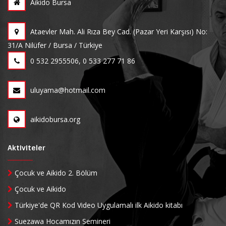
Aikido Bursa
Ataevler Mah. Ali Rıza Bey Cad. (Pazar Yeri Karşısı) No:
31/A Nilüfer / Bursa / Türkiye
0 532 2955506, 0 533 277 71 86
uluyama@hotmail.com
aikidobursa.org
Aktiviteler
Çocuk ve Aikido 2. Bölüm
Çocuk ve Aikido
Türkiye'de QR Kod Video Uygulamalı ilk Aikido kitabı
Suezawa Hocamızın Semineri