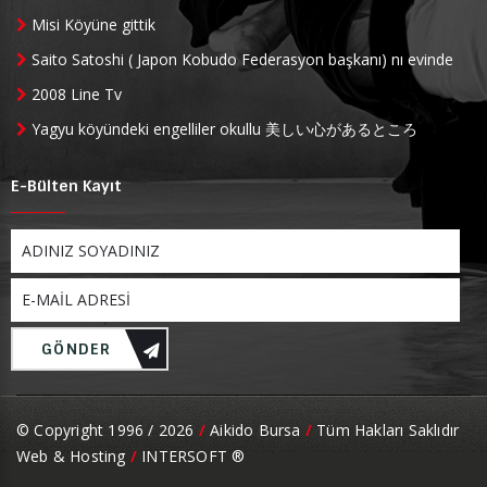
Misi Köyüne gittik
Saito Satoshi ( Japon Kobudo Federasyon başkanı) nı evinde
ziyaret ettik
2008 Line Tv
Yagyu köyündeki engelliler okullu 美しい心があるところ
E-Bülten Kayıt
GÖNDER
© Copyright 1996 / 2026
/
Aikido Bursa
/
Tüm Hakları Saklıdır
Web & Hosting
/
INTERSOFT ®