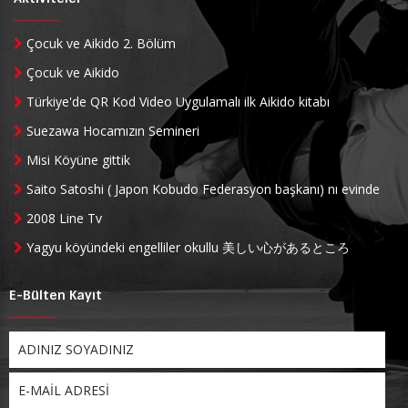
Çocuk ve Aikido 2. Bölüm
Çocuk ve Aikido
Türkiye'de QR Kod Video Uygulamalı ilk Aikido kitabı
Suezawa Hocamızın Semineri
Misi Köyüne gittik
Saito Satoshi ( Japon Kobudo Federasyon başkanı) nı evinde
ziyaret ettik
2008 Line Tv
Yagyu köyündeki engelliler okullu 美しい心があるところ
E-Bülten Kayıt