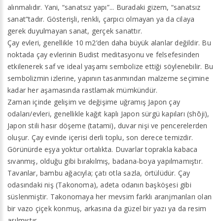
alınmalıdır. Yani, “sanatsız yapı”... Buradaki gizem, “sanatsız
sanat”tadır. Gösterişli, renkli, çarpıcı olmayan ya da cilaya
gerek duyulmayan sanat, gerçek sanattır.
Çay evleri, genellikle 10 m2’den daha büyük alanlar değildir. Bu
noktada çay evlerinin Budist meditasyonu ve felsefesinden
etkilenerek saf ve ideal yaşamı sembolize ettiği söylenebilir. Bu
sembolizmin izlerine, yapının tasarımından malzeme seçimine
kadar her aşamasında rastlamak mümkündür.
Zaman içinde gelişim ve değişime uğramış Japon çay
odaları/evleri, genellikle kağıt kaplı Japon sürgü kapıları (shōji),
Japon stili hasır döşeme (tatami), duvar nişi ve pencerelerden
oluşur. Çay evinde içerisi derli toplu, son derece temizdir.
Görünürde eşya yoktur ortalıkta. Duvarlar toprakla kabaca
sıvanmış, olduğu gibi bırakılmış, badana-boya yapılmamıştır.
Tavanlar, bambu ağacıyla; çatı otla sazla, örtülüdür. Çay
odasındaki niş (Takonoma), adeta odanın başköşesi gibi
süslenmiştir. Takonomaya her mevsim farklı aranjmanları olan
bir vazo çiçek konmuş, arkasına da güzel bir yazı ya da resim
asılmıştır.