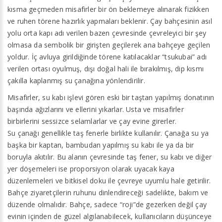
kısma geçmeden misafirler bir ön beklemeye alınarak fizikken
ve ruhen törene hazırlık yapmaları beklenir. Çay bahçesinin asıl
yolu orta kapı adı verilen bazen çevresinde çevreleyici bir şey
olmasa da sembolik bir girişten geçilerek ana bahçeye geçilen
yoldur. İç avluya girildiğinde törene katılacaklar “tsukubai” adı
verilen ortası oyulmuş, dışı doğal hali ile bırakılmış, dip kısmı
çakılla kaplanmış su çanağına yönlendirilir.
Misafirler, su kabı işlevi gören eski bir taştan yapılmış donatının
başında ağızlarını ve ellerini yıkarlar. Usta ve misafirler
birbirlerini sessizce selamlarlar ve çay evine girerler.
Su çanağı genellikle taş fenerle birlikte kullanılır. Çanağa su ya
başka bir kaptan, bambudan yapılmış su kabı ile ya da bir
boruyla akıtılır. Bu alanın çevresinde taş fener, su kabı ve diğer
yer döşemeleri ise proporsiyon olarak uyacak kaya
düzenlemeleri ve bitkisel doku ile çevreye uyumlu hale getirilir.
Bahçe ziyaretçilerin ruhunu dinlendireceği sadelikte, bakım ve
düzende olmalıdır. Bahçe, sadece “roji”de gezerken değil çay
evinin içinden de güzel algılanabilecek, kullanıcıların düşünceye