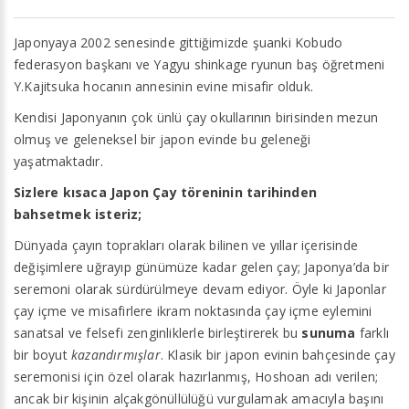
Japonyaya 2002 senesinde gittiğimizde şuanki Kobudo
federasyon başkanı ve Yagyu shinkage ryunun baş öğretmeni
Y.Kajitsuka hocanın annesinin evine misafir olduk.
Kendisi Japonyanın çok ünlü çay okullarının birisinden mezun
olmuş ve geleneksel bir japon evinde bu geleneği
yaşatmaktadır.
Sizlere kısaca Japon Çay töreninin tarihinden
bahsetmek isteriz;
Dünyada çayın toprakları olarak bilinen ve yıllar içerisinde
değişimlere uğrayıp günümüze kadar gelen çay; Japonya’da bir
seremoni olarak sürdürülmeye devam ediyor. Öyle ki Japonlar
çay içme ve misafirlere ikram noktasında çay içme eylemini
sanatsal ve felsefi zenginliklerle birleştirerek bu
sunuma
farklı
bir boyut
kazandırmışlar
. Klasik bir japon evinin bahçesinde çay
seremonisi için özel olarak hazırlanmış, Hoshoan adı verilen;
ancak bir kişinin alçakgönüllülüğü vurgulamak amacıyla başını