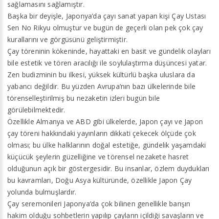
sağlamasını sağlamıştır.
Başka bir deyişle, Japonya’da çayı sanat yapan kişi Çay Ustası
Sen No Rikyu olmuştur ve bugün de geçerli olan pek çok çay
kurallarını ve görgüsünü geliştirmiştir.
Çay töreninin kökeninde, hayattaki en basit ve gündelik olayları
bile estetik ve tören aracılığı ile soylulaştırma düşüncesi yatar.
Zen budizminin bu ilkesi, yüksek kültürlü başka uluslara da
yabancı değildir. Bu yüzden Avrupa’nın bazı ülkelerinde bile
törenselleştirilmiş bu nezaketin izleri bugün bile
görülebilmektedir.
Özellikle Almanya ve ABD gibi ülkelerde, Japon çayı ve Japon
çay töreni hakkındaki yayınların dikkati çekecek ölçüde çok
olması; bu ülke halklarının doğal estetiğe, gündelik yaşamdaki
küçücük şeylerin güzelliğine ve törensel nezakete hasret
olduğunun açık bir göstergesidir. Bu insanlar, özlem duydukları
bu kavramları, Doğu Asya kültüründe, özellikle Japon Çay
yolunda bulmuşlardır.
Çay seremonileri Japonya’da çok bilinen genellikle barışın
hakim olduğu sohbetlerin yapılıp çayların içildiği savaşların ve