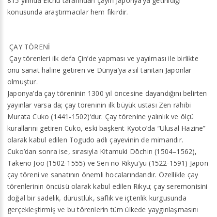
815 yılında Eichu tarafından çayın Japonya’ya getirildiği
konusunda araştırmacılar hem fikirdir.
ÇAY TÖRENİ
Çay törenleri ilk defa Çin’de yapması ve yayılması ile birlikte
onu sanat haline getiren ve Dünya’ya asıl tanıtan Japonlar
olmuştur.
Japonya’da çay töreninin 1300 yıl öncesine dayandığını belirten
yayınlar varsa da; çay töreninin ilk büyük ustası Zen rahibi
Murata Cuko (1441-1502)’dur. Çay törenine yalınlık ve ölçü
kurallarını getiren Cuko, eski başkent Kyoto’da “Ulusal Hazine”
olarak kabul edilen Togudo adlı çayevinin de mimarıdır.
Cuko’dan sonra ise, sırasıyla Kitamuki Dōchin (1504–1562),
Takeno Joo (1502-1555) ve Sen no Rikyu’yu (1522-1591) Japon
çay töreni ve sanatının önemli hocalarındandır. Özellikle çay
törenlerinin öncüsü olarak kabul edilen Rikyu; çay seremonisini
doğal bir sadelik, dürüstlük, saflık ve içtenlik kurgusunda
gerçekleştirmiş ve bu törenlerin tüm ülkede yaygınlaşmasını