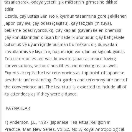
tasarlanarak, odaya yeterli ışık miktarının girmesine dikkat
edilir.
Özetle, çay ustası Sen No Rikyu’nun tasarımına göre şekillenen
Japon çay evi; çay odası (çaşitsu), çay tezgahı (mizuya),
bekleme odası (yoritsuki), çay kapları (çavan) ile en önemlisi
çay konuklarından oluşan bir sadelik ürünüdür. Çay bahçesiyle
bütünlük ve uyum içinde bulunan bu mekan, dış dünyadan
soyutlanmış ve kişinin iç huzuru için var olan bir sığınak gibidir.
Tea ceremonies are well-known in Japan as peace-loving
conversations, without hostilities and drinking tea as well.
Experts accepts the tea ceremonies as top point of Japanese
aesthetic understanding. Tea garden and ceremony are one of
the convenience art. The tea ritual is expected to include all of
its attendees as if they were a dance.
KAYNAKLAR
1) Anderson, J.L., 1987. Japanese Tea Ritual:Religion in
Practice, Man,New Series, Vol.22, No.3, Royal Antropological