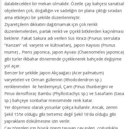
dalabilecekleri bir mekan olmalıdır. Özetle çay bahçesi sanatsal
objelerden çok, doğallığın ve sadeliğin ön plana çıktığı sıradan
ama etkileyici bir şekilde düzenlenmiştir.
Ziyaretçilerin dikkatini dağıtmamak için çok renkli
düzenlemelerden, parlak renkli ve çiçekli bitkilerden kaçınılması
beklenir. Fakat Sakura adı verilen Süs Kirazı (Prunus serrulata
“Kanzan” vd. varyete ve kültivarları), Japon Kayısısı (Prunus
mume) , Pieris japonica, Japon Ayvası (Chaenomeles japonica)
gibi türler ilkbahar döneminde çiçeklenerek bahçede değişime
yol açar.
Benzer bir şekilde Japon Akçaağacı (Acer palmatum)
varyeteleri ve Orman güllerinin (Rhododendron sp.)
renklenmeleri ile herdemyeşil, Çam (Pinus thunbergini ve
Pinus densiflora) Bambu (Phyllostachys sp.) ve Sasa’ların (Sasa
sp.) bahçeye sonbahar mevsiminde renk katar.
Yer döşemesi olarak yosunlar çokça kullanılır. Ancak, zemin
Şekil 15’te olduğu gibi tertemiz değil Şekil 16’da olduğu gibi
yaprakların dökülmesine izin verilir.
Çay törenleri için büyük önem taşıyan çay evleri, çoğunlukla