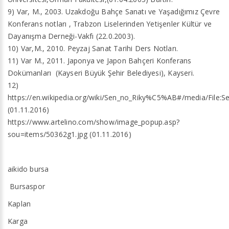
9) Var, M., 2003. Uzakdoğu Bahçe Sanatı ve Yaşadığımız Çevre
Konferans notları , Trabzon Liselerinden Yetişenler Kültür ve
Dayanışma Derneği-Vakfı (22.0.2003).
10) Var,M., 2010. Peyzaj Sanat Tarihi Ders Notları.
11) Var M., 2011. Japonya ve Japon Bahçeri Konferans
Dokümanları (Kayseri Büyük Şehir Belediyesi), Kayseri.
12)
https://en.wikipedia.org/wiki/Sen_no_Riky%C5%AB#/media/File:S
(01.11.2016)
https://www.artelino.com/show/image_popup.asp?
sou=items/50362g1.jpg (01.11.2016)
aikido bursa
Bursaspor
Kaplan
Karga