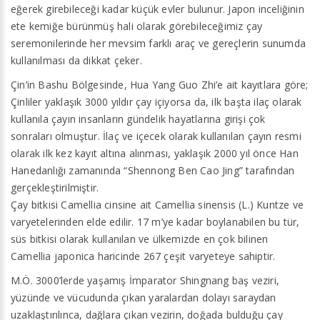
eğerek girebileceği kadar küçük evler bulunur. Japon inceliğinin
ete kemiğe bürünmüş hali olarak görebileceğimiz çay
seremonilerinde her mevsim farklı araç ve gereçlerin sunumda
kullanılması da dikkat çeker.
Çin’in Bashu Bölgesinde, Hua Yang Guo Zhi’e ait kayıtlara göre;
Çinliler yaklaşık 3000 yıldır çay içiyorsa da, ilk başta ilaç olarak
kullanıla çayın insanların gündelik hayatlarına girişi çok
sonraları olmuştur. İlaç ve içecek olarak kullanılan çayın resmi
olarak ilk kez kayıt altına alınması, yaklaşık 2000 yıl önce Han
Hanedanlığı zamanında “Shennong Ben Cao Jing” tarafından
gerçekleştirilmiştir.
Çay bitkisi Camellia cinsine ait Camellia sinensis (L.) Kuntze ve
varyetelerinden elde edilir. 17 m’ye kadar boylanabilen bu tür,
süs bitkisi olarak kullanılan ve ülkemizde en çok bilinen
Camellia japonica haricinde 267 çeşit varyeteye sahiptir.
M.Ö. 3000’lerde yaşamış İmparator Shingnang baş veziri,
yüzünde ve vücudunda çıkan yaralardan dolayı saraydan
uzaklaştırılınca, dağlara çıkan vezirin, doğada bulduğu çay