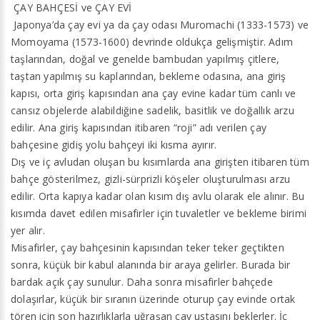
ÇAY BAHÇESİ ve ÇAY EVİ
Japonya’da çay evi ya da çay odası Muromachi (1333-1573) ve
Momoyama (1573-1600) devrinde oldukça gelişmiştir. Adım
taşlarından, doğal ve genelde bambudan yapılmış çitlere,
taştan yapılmış su kaplarından, bekleme odasına, ana giriş
kapısı, orta giriş kapısından ana çay evine kadar tüm canlı ve
cansız objelerde alabildiğine sadelik, basitlik ve doğallık arzu
edilir. Ana giriş kapısından itibaren “roji” adı verilen çay
bahçesine gidiş yolu bahçeyi iki kısma ayırır.
Dış ve iç avludan oluşan bu kısımlarda ana girişten itibaren tüm
bahçe gösterilmez, gizli-sürprizli köşeler oluşturulması arzu
edilir. Orta kapıya kadar olan kısım dış avlu olarak ele alınır. Bu
kısımda davet edilen misafirler için tuvaletler ve bekleme birimi
yer alır.
Misafirler, çay bahçesinin kapısından teker teker geçtikten
sonra, küçük bir kabul alanında bir araya gelirler. Burada bir
bardak açık çay sunulur. Daha sonra misafirler bahçede
dolaşırlar, küçük bir sıranın üzerinde oturup çay evinde ortak
tören için son hazırlıklarla uğraşan çay ustasını beklerler. İç