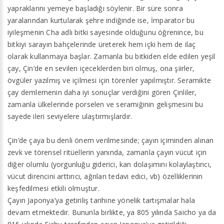
yapraklarını yemeye başladığı söylenir. Bir süre sonra
yaralarından kurtularak şehre indiğinde ise, İmparator bu
iyileşmenin Cha adlı bitki sayesinde olduğunu öğrenince, bu
bitkiyi sarayın bahçelerinde üreterek hem içki hem de ilaç
olarak kullanmaya başlar. Zamanla bu bitkiden elde edilen yeşil
çay, Çin’de en sevilen içeceklerden biri olmuş, ona şiirler,
övgüler yazılmış ve içilmesi için törenler yapılmıştır. Seramikte
çay demlemenin daha iyi sonuçlar verdiğini gören Çinliler,
zamanla ülkelerinde porselen ve seramiğinin gelişmesini bu
sayede ileri seviyelere ulaştırmışlardır.
Çin’de çaya bu denli önem verilmesinde; çayın içiminden alınan
zevk ve törensel ritüellerin yanında, zamanla çayın vücut için
diğer olumlu (yorgunluğu giderici, kan dolaşımını kolaylaştırıcı,
vücut direncini arttırıcı, ağrıları tedavi edici, vb) özelliklerinin
keşfedilmesi etkili olmuştur.
Çayın Japonya’ya getiriliş tarihine yönelik tartışmalar hala
devam etmektedir. Bununla birlikte, ya 805 yılında Saicho ya da