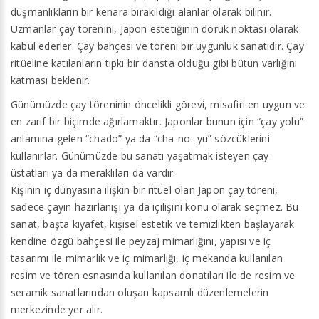
düşmanlıkların bir kenara bırakıldığı alanlar olarak bilinir.
Uzmanlar çay törenini, Japon estetiğinin doruk noktası olarak
kabul ederler. Çay bahçesi ve töreni bir uygunluk sanatıdır. Çay
ritüeline katılanların tıpkı bir dansta olduğu gibi bütün varlığını
katması beklenir.
Günümüzde çay töreninin öncelikli görevi, misafiri en uygun ve
en zarif bir biçimde ağırlamaktır. Japonlar bunun için “çay yolu”
anlamına gelen “chado” ya da “cha-no- yu” sözcüklerini
kullanırlar. Günümüzde bu sanatı yaşatmak isteyen çay
üstatları ya da meraklıları da vardır.
Kişinin iç dünyasına ilişkin bir ritüel olan Japon çay töreni,
sadece çayın hazırlanışı ya da içilişini konu olarak seçmez. Bu
sanat, başta kıyafet, kişisel estetik ve temizlikten başlayarak
kendine özgü bahçesi ile peyzaj mimarlığını, yapısı ve iç
tasarımı ile mimarlık ve iç mimarlığı, iç mekanda kullanılan
resim ve tören esnasında kullanılan donatıları ile de resim ve
seramik sanatlarından oluşan kapsamlı düzenlemelerin
merkezinde yer alır.