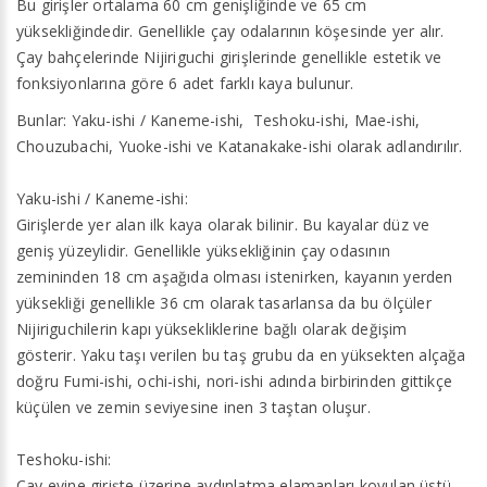
Bu girişler ortalama 60 cm genişliğinde ve 65 cm
yüksekliğindedir. Genellikle çay odalarının köşesinde yer alır.
Çay bahçelerinde Nijiriguchi girişlerinde genellikle estetik ve
fonksiyonlarına göre 6 adet farklı kaya bulunur.
Bunlar: Yaku-ishi / Kaneme-ishi, Teshoku-ishi, Mae-ishi,
Chouzubachi, Yuoke-ishi ve Katanakake-ishi olarak adlandırılır.
Yaku-ishi / Kaneme-ishi:
Girişlerde yer alan ilk kaya olarak bilinir. Bu kayalar düz ve
geniş yüzeylidir. Genellikle yüksekliğinin çay odasının
zemininden 18 cm aşağıda olması istenirken, kayanın yerden
yüksekliği genellikle 36 cm olarak tasarlansa da bu ölçüler
Nijiriguchilerin kapı yüksekliklerine bağlı olarak değişim
gösterir. Yaku taşı verilen bu taş grubu da en yüksekten alçağa
doğru Fumi-ishi, ochi-ishi, nori-ishi adında birbirinden gittikçe
küçülen ve zemin seviyesine inen 3 taştan oluşur.
Teshoku-ishi:
Çay evine girişte üzerine aydınlatma elamanları koyulan üstü