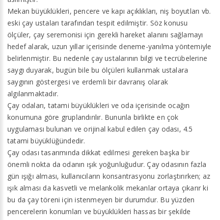
Mekan büyüklükleri, pencere ve kapı açıklıkları, niş boyutları vb.
eski çay ustaları tarafından tespit edilmiştir. Söz konusu
ölçüler, çay seremonisi için gerekli hareket alanını sağlamayı
hedef alarak, uzun yıllar içerisinde deneme-yanılma yöntemiyle
belirlenmiştir. Bu nedenle çay ustalarının bilgi ve tecrübelerine
saygı duyarak, bugün bile bu ölçüleri kullanmak ustalara
saygının göstergesi ve erdemli bir davranış olarak
algılanmaktadır.
Çay odaları, tatami büyüklükleri ve oda içerisinde ocağın
konumuna göre gruplandırılır. Bununla birlikte en çok
uygulaması bulunan ve orijinal kabul edilen çay odası, 4.5
tatami büyüklüğündedir.
Çay odası tasarımında dikkat edilmesi gereken başka bir
önemli nokta da odanın ışık yoğunluğudur. Çay odasının fazla
gün ışığı alması, kullanıcıların konsantrasyonu zorlaştırırken; az
ışık alması da kasvetli ve melankolik mekanlar ortaya çıkarır ki
bu da çay töreni için istenmeyen bir durumdur. Bu yüzden
pencerelerin konumları ve büyüklükleri hassas bir şekilde