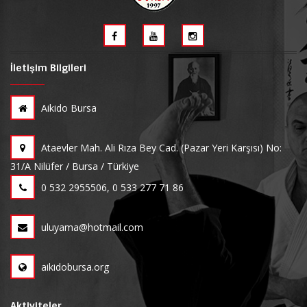
İletişim Bilgileri
Aikido Bursa
Ataevler Mah. Ali Rıza Bey Cad. (Pazar Yeri Karşısı) No:
31/A Nilüfer / Bursa / Türkiye
0 532 2955506, 0 533 277 71 86
uluyama@hotmail.com
aikidobursa.org
Aktiviteler