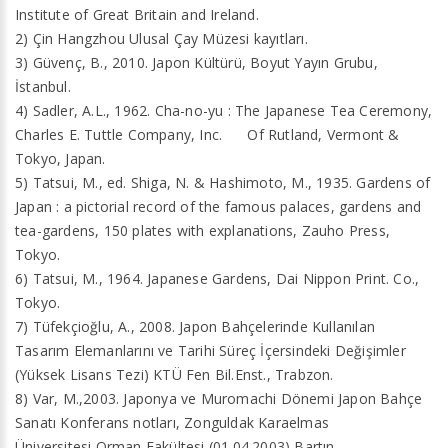
Institute of Great Britain and Ireland.
2) Çin Hangzhou Ulusal Çay Müzesi kayıtları.
3) Güvenç, B., 2010. Japon Kültürü, Boyut Yayın Grubu,
İstanbul.
4) Sadler, A.L., 1962. Cha-no-yu : The Japanese Tea Ceremony,
Charles E. Tuttle Company, Inc. Of Rutland, Vermont &
Tokyo, Japan.
5) Tatsui, M., ed. Shiga, N. & Hashimoto, M., 1935. Gardens of
Japan : a pictorial record of the famous palaces, gardens and
tea-gardens, 150 plates with explanations, Zauho Press,
Tokyo.
6) Tatsui, M., 1964. Japanese Gardens, Dai Nippon Print. Co.,
Tokyo.
7) Tüfekçioğlu, A., 2008. Japon Bahçelerinde Kullanılan
Tasarım Elemanlarını ve Tarihi Süreç İçersindeki Değişimler
(Yüksek Lisans Tezi) KTÜ Fen Bil.Enst., Trabzon.
8) Var, M.,2003. Japonya ve Muromachi Dönemi Japon Bahçe
Sanatı Konferans notları, Zonguldak Karaelmas
Üniversitesi,Orman Fakültesi,(01.04.2003) Bartın.