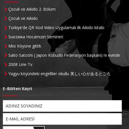
Çocuk ve Aikido 2. Bölüm
Çocuk ve Aikido
Türkiye'de QR Kod Video Uygulamalı ilk Aikido kitabı
Suezawa Hocamızın Semineri
Misi Köyüne gittik
Saito Satoshi ( Japon Kobudo Federasyon başkanı) nı evinde
ziyaret ettik
2008 Line Tv
Yagyu köyündeki engelliler okullu 美しい心があるところ
E-Bülten Kayıt